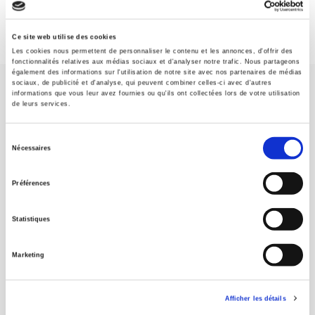
Ce site web utilise des cookies
Les cookies nous permettent de personnaliser le contenu et les annonces, d'offrir des
fonctionnalités relatives aux médias sociaux et d'analyser notre trafic. Nous partageons
également des informations sur l'utilisation de notre site avec nos partenaires de médias
sociaux, de publicité et d'analyse, qui peuvent combiner celles-ci avec d'autres
informations que vous leur avez fournies ou qu'ils ont collectées lors de votre utilisation
de leurs services.
Sélection
Nécessaires
Maison d'édition dédiée aux sciences humaines et sociales, les
du
Presses de Sciences Po participent depuis leur création en 1976
consentement
à la transmission des savoirs et des idées
continuer
Préférences
Statistiques
CONTACTS
FOREIGN RIGHTS
Marketing
POUR LES LIBRAIRES
CONDITIONS GÉNÉRALES
Afficher les détails
MON COMPTE