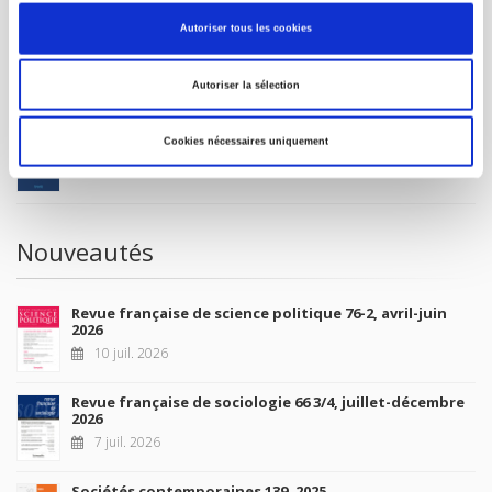
Autoriser tous les cookies
À paraître
Autoriser la sélection
La France et l'Union européenne
Cookies nécessaires uniquement
4 sept. 2026
Nouveautés
Revue française de science politique 76-2, avril-juin
2026
10 juil. 2026
Revue française de sociologie 66 3/4, juillet-décembre
2026
7 juil. 2026
Sociétés contemporaines 139, 2025