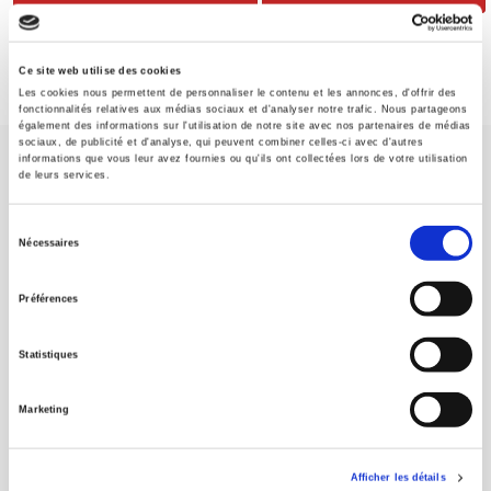
Ce site web utilise des cookies
Les cookies nous permettent de personnaliser le contenu et les annonces, d'offrir des
fonctionnalités relatives aux médias sociaux et d'analyser notre trafic. Nous partageons
également des informations sur l'utilisation de notre site avec nos partenaires de médias
sociaux, de publicité et d'analyse, qui peuvent combiner celles-ci avec d'autres
informations que vous leur avez fournies ou qu'ils ont collectées lors de votre utilisation
de leurs services.
Sélection
Nécessaires
du
Maison d'édition dédiée aux sciences humaines et sociales, les
Presses de Sciences Po participent depuis leur création en 1976
consentement
Préférences
à la transmission des savoirs et des idées
continuer
Statistiques
CONTACTS
FOREIGN RIGHTS
Marketing
POUR LES LIBRAIRES
CONDITIONS GÉNÉRALES
Afficher les détails