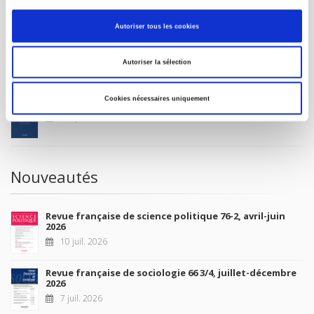
MON COMPTE
Autoriser tous les cookies
À paraître
Autoriser la sélection
Cookies nécessaires uniquement
La France et l'Union européenne
4 sept. 2026
Nouveautés
Revue française de science politique 76-2, avril-juin
2026
10 juil. 2026
Revue française de sociologie 66 3/4, juillet-décembre
2026
7 juil. 2026