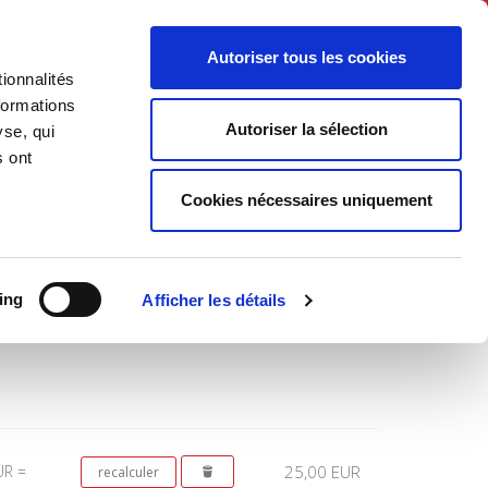
Français
Autoriser tous les cookies
ionnalités
Politique
Société
formations
Autoriser la sélection
yse, qui
s ont
Cookies nécessaires uniquement
Total
ing
Afficher les détails
UR =
25,00 EUR