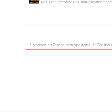
De l'Europe vers les Suds : nouvelles itinérance
*Livraison en France métropolitaine. **TVA incl