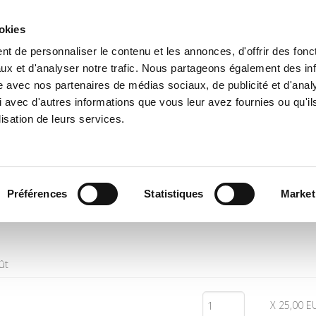
ookies
t de personnaliser le contenu et les annonces, d'offrir des fonct
il
Environnement
Histoire
International
ux et d'analyser notre trafic. Nous partageons également des in
site avec nos partenaires de médias sociaux, de publicité et d'anal
 avec d'autres informations que vous leur avez fournies ou qu'il
lisation de leurs services.
Quantité
Prix
Préférences
Statistiques
Market
ût
X 25,00 E