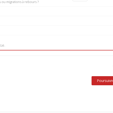
s ou migrations à rebours ?
use.
Poursuivr