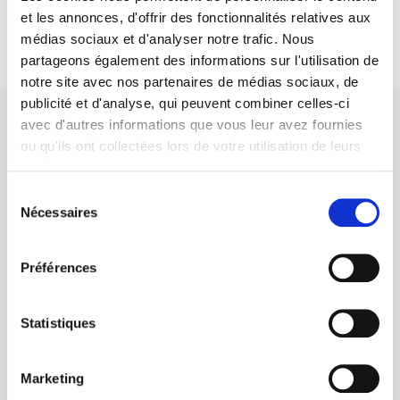
et les annonces, d'offrir des fonctionnalités relatives aux
médias sociaux et d'analyser notre trafic. Nous
partageons également des informations sur l'utilisation de
notre site avec nos partenaires de médias sociaux, de
publicité et d'analyse, qui peuvent combiner celles-ci
avec d'autres informations que vous leur avez fournies
ou qu'ils ont collectées lors de votre utilisation de leurs
services.
Sélection
Maison d'édition dédiée aux sciences humaines et sociales, les
Nécessaires
du
Presses de Sciences Po participent depuis leur création en 1976
à la transmission des savoirs et des idées
continuer
consentement
Préférences
CONTACTS
Statistiques
FOREIGN RIGHTS
POUR LES LIBRAIRES
Marketing
CONDITIONS GÉNÉRALES