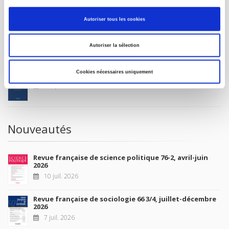
MON COMPTE
Autoriser tous les cookies
À paraître
Autoriser la sélection
Cookies nécessaires uniquement
La France et l'Union européenne
4 sept. 2026
Nouveautés
Revue française de science politique 76-2, avril-juin
2026
10 juil. 2026
Revue française de sociologie 66 3/4, juillet-décembre
2026
7 juil. 2026