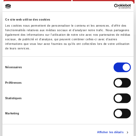
Ce site web utilise des cookies
Les cookies nous permettent de personnaliser le contenu et les annonces, d'offrir des
fonctionnalités relatives aux médias sociaux et d'analyser notre trafic. Nous partageons
également des informations sur l'utilisation de notre site avec nos partenaires de médias
sociaux, de publicité et d'analyse, qui peuvent combiner celles-ci avec d'autres
informations que vous leur avez fournies ou qu'ils ont collectées lors de votre utilisation
de leurs services.
Sélection
Nécessaires
du
Maison d'édition dédiée aux sciences humaines et sociales, les
Presses de Sciences Po participent depuis leur création en 1976
consentement
Préférences
à la transmission des savoirs et des idées
continuer
Statistiques
CONTACTS
FOREIGN RIGHTS
Marketing
POUR LES LIBRAIRES
CONDITIONS GÉNÉRALES
Afficher les détails