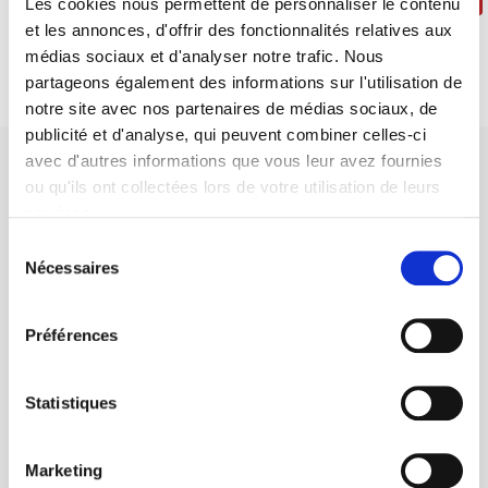
Les cookies nous permettent de personnaliser le contenu
et les annonces, d'offrir des fonctionnalités relatives aux
médias sociaux et d'analyser notre trafic. Nous
partageons également des informations sur l'utilisation de
notre site avec nos partenaires de médias sociaux, de
publicité et d'analyse, qui peuvent combiner celles-ci
avec d'autres informations que vous leur avez fournies
ou qu'ils ont collectées lors de votre utilisation de leurs
services.
Sélection
Maison d'édition dédiée aux sciences humaines et sociales, les
Nécessaires
du
Presses de Sciences Po participent depuis leur création en 1976
consentement
à la transmission des savoirs et des idées
continuer
Préférences
CONTACTS
Statistiques
FOREIGN RIGHTS
POUR LES LIBRAIRES
Marketing
CONDITIONS GÉNÉRALES