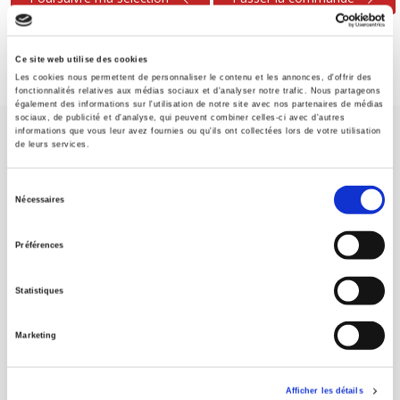
Ce site web utilise des cookies
Les cookies nous permettent de personnaliser le contenu et les annonces, d'offrir des
fonctionnalités relatives aux médias sociaux et d'analyser notre trafic. Nous partageons
également des informations sur l'utilisation de notre site avec nos partenaires de médias
sociaux, de publicité et d'analyse, qui peuvent combiner celles-ci avec d'autres
informations que vous leur avez fournies ou qu'ils ont collectées lors de votre utilisation
de leurs services.
Sélection
Nécessaires
du
Maison d'édition dédiée aux sciences humaines et sociales, les
consentement
Presses de Sciences Po participent depuis leur création en 1976
Préférences
à la transmission des savoirs et des idées
continuer
Statistiques
CONTACTS
Marketing
FOREIGN RIGHTS
POUR LES LIBRAIRES
Afficher les détails
CONDITIONS GÉNÉRALES