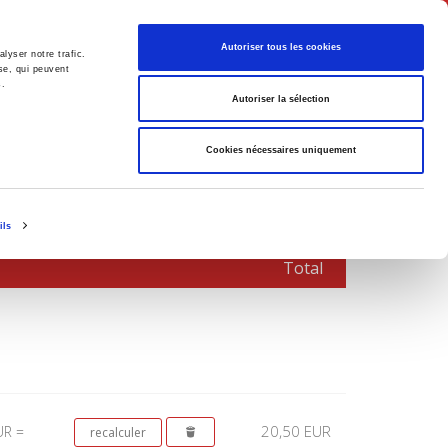
Français
Autoriser tous les cookies
lyser notre trafic.
se, qui peuvent
s.
Politique
Société
Autoriser la sélection
Cookies nécessaires uniquement
ils
Total
20,50 EUR
UR =