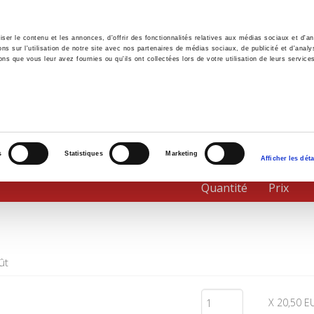
er le contenu et les annonces, d'offrir des fonctionnalités relatives aux médias sociaux et d'ana
 sur l'utilisation de notre site avec nos partenaires de médias sociaux, de publicité et d'analy
ns que vous leur avez fournies ou qu'ils ont collectées lors de votre utilisation de leurs service
il
Environnement
Histoire
International
s
Statistiques
Marketing
Afficher les déta
Quantité
Prix
ût
X 20,50 E