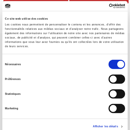
Ce site web utilise des cookies
Les cookies nous permettent de personnaliser le contenu et les annonces, d'offrir des
fonctionnalités relatives aux médias sociaux et d'analyser notre trafic. Nous partageons
également des informations sur l'utilisation de notre site avec nos partenaires de médias
sociaux, de publicité et d'analyse, qui peuvent combiner celles-ci avec d'autres
informations que vous leur avez fournies ou qu'ils ont collectées lors de votre utilisation
de leurs services.
Sélection
Nécessaires
du
Maison d'édition dédiée aux sciences humaines et sociales, les
Presses de Sciences Po participent depuis leur création en 1976
consentement
Préférences
à la transmission des savoirs et des idées
continuer
Statistiques
CONTACTS
FOREIGN RIGHTS
Marketing
POUR LES LIBRAIRES
CONDITIONS GÉNÉRALES
Afficher les détails