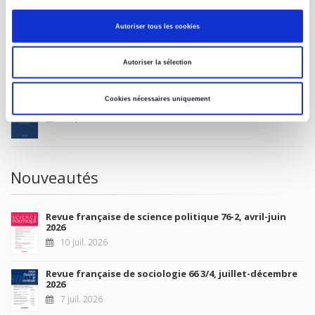
MON COMPTE
Autoriser tous les cookies
À paraître
Autoriser la sélection
Cookies nécessaires uniquement
La France et l'Union européenne
4 sept. 2026
Nouveautés
Revue française de science politique 76-2, avril-juin
2026
10 juil. 2026
Revue française de sociologie 66 3/4, juillet-décembre
2026
7 juil. 2026