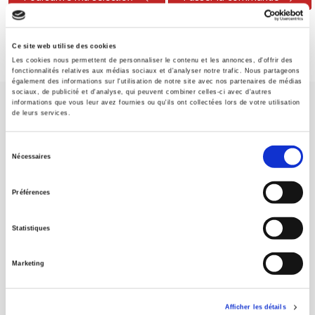
Ce site web utilise des cookies
Les cookies nous permettent de personnaliser le contenu et les annonces, d'offrir des
fonctionnalités relatives aux médias sociaux et d'analyser notre trafic. Nous partageons
également des informations sur l'utilisation de notre site avec nos partenaires de médias
sociaux, de publicité et d'analyse, qui peuvent combiner celles-ci avec d'autres
informations que vous leur avez fournies ou qu'ils ont collectées lors de votre utilisation
de leurs services.
Sélection
Nécessaires
du
Maison d'édition dédiée aux sciences humaines et sociales, les
consentement
Presses de Sciences Po participent depuis leur création en 1976
Préférences
à la transmission des savoirs et des idées
continuer
Statistiques
CONTACTS
Marketing
FOREIGN RIGHTS
POUR LES LIBRAIRES
Afficher les détails
CONDITIONS GÉNÉRALES