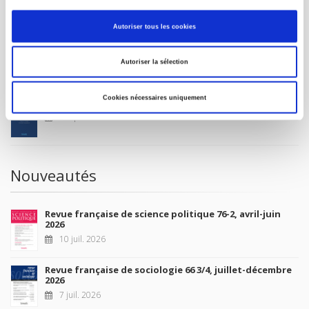
MON COMPTE
Autoriser tous les cookies
À paraître
Autoriser la sélection
Cookies nécessaires uniquement
La France et l'Union européenne
4 sept. 2026
Nouveautés
Revue française de science politique 76-2, avril-juin
2026
10 juil. 2026
Revue française de sociologie 66 3/4, juillet-décembre
2026
7 juil. 2026