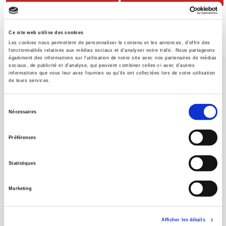
Ce site web utilise des cookies
Les cookies nous permettent de personnaliser le contenu et les annonces, d'offrir des
fonctionnalités relatives aux médias sociaux et d'analyser notre trafic. Nous partageons
également des informations sur l'utilisation de notre site avec nos partenaires de médias
sociaux, de publicité et d'analyse, qui peuvent combiner celles-ci avec d'autres
informations que vous leur avez fournies ou qu'ils ont collectées lors de votre utilisation
de leurs services.
Sélection
Nécessaires
du
Maison d'édition dédiée aux sciences humaines et sociales, les
Presses de Sciences Po participent depuis leur création en 1976
consentement
Préférences
à la transmission des savoirs et des idées
continuer
Statistiques
CONTACTS
FOREIGN RIGHTS
Marketing
POUR LES LIBRAIRES
CONDITIONS GÉNÉRALES
Afficher les détails