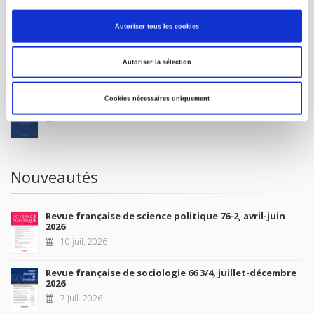
MON COMPTE
Autoriser tous les cookies
À paraître
Autoriser la sélection
Cookies nécessaires uniquement
La France et l'Union européenne
4 sept. 2026
Nouveautés
Revue française de science politique 76-2, avril-juin
2026
10 juil. 2026
Revue française de sociologie 66 3/4, juillet-décembre
2026
7 juil. 2026