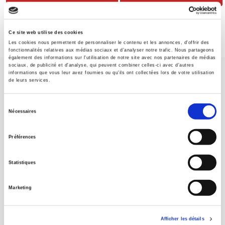
Ce site web utilise des cookies
Les cookies nous permettent de personnaliser le contenu et les annonces, d'offrir des
fonctionnalités relatives aux médias sociaux et d'analyser notre trafic. Nous partageons
également des informations sur l'utilisation de notre site avec nos partenaires de médias
sociaux, de publicité et d'analyse, qui peuvent combiner celles-ci avec d'autres
informations que vous leur avez fournies ou qu'ils ont collectées lors de votre utilisation
de leurs services.
Sélection
Nécessaires
du
Maison d'édition dédiée aux sciences humaines et sociales, les
Presses de Sciences Po participent depuis leur création en 1976
consentement
Préférences
à la transmission des savoirs et des idées
continuer
Statistiques
CONTACTS
FOREIGN RIGHTS
Marketing
POUR LES LIBRAIRES
CONDITIONS GÉNÉRALES
Afficher les détails