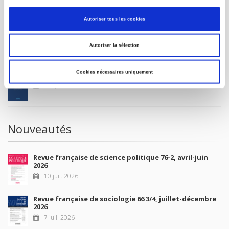
MON COMPTE
Autoriser tous les cookies
À paraître
Autoriser la sélection
Cookies nécessaires uniquement
La France et l'Union européenne
4 sept. 2026
Nouveautés
Revue française de science politique 76-2, avril-juin
2026
10 juil. 2026
Revue française de sociologie 66 3/4, juillet-décembre
2026
7 juil. 2026