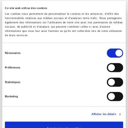
Ce site web utilise des cookies
Les cookies nous permettent de personnaliser le contenu et les annonces, d'offrir des
fonctionnalités relatives aux médias sociaux et d'analyser notre trafic. Nous partageons
également des informations sur l'utilisation de notre site avec nos partenaires de médias
sociaux, de publicité et d'analyse, qui peuvent combiner celles-ci avec d'autres
informations que vous leur avez fournies ou qu'ils ont collectées lors de votre utilisation
de leurs services.
Maison d'édition dédiée aux sciences humaines et sociales, les
Sélection
Presses de Sciences Po participent depuis leur création en 1976
Nécessaires
du
à la transmission des savoirs et des idées
continuer
consentement
Préférences
CONTACTS
Statistiques
FOREIGN RIGHTS
POUR LES LIBRAIRES
Marketing
CONDITIONS GÉNÉRALES
MON COMPTE
Afficher les détails