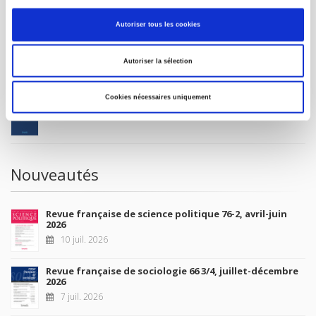
MON COMPTE
Autoriser tous les cookies
À paraître
Autoriser la sélection
La France et l'Union européenne
Cookies nécessaires uniquement
4 sept. 2026
Nouveautés
Revue française de science politique 76-2, avril-juin
2026
10 juil. 2026
Revue française de sociologie 66 3/4, juillet-décembre
2026
7 juil. 2026