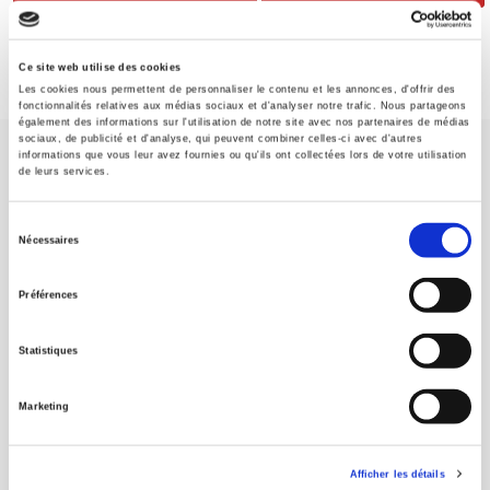
Ce site web utilise des cookies
Les cookies nous permettent de personnaliser le contenu et les annonces, d'offrir des
fonctionnalités relatives aux médias sociaux et d'analyser notre trafic. Nous partageons
également des informations sur l'utilisation de notre site avec nos partenaires de médias
sociaux, de publicité et d'analyse, qui peuvent combiner celles-ci avec d'autres
informations que vous leur avez fournies ou qu'ils ont collectées lors de votre utilisation
de leurs services.
Sélection
Nécessaires
du
Maison d'édition dédiée aux sciences humaines et sociales, les
Presses de Sciences Po participent depuis leur création en 1976
consentement
Préférences
à la transmission des savoirs et des idées
continuer
Statistiques
CONTACTS
FOREIGN RIGHTS
Marketing
POUR LES LIBRAIRES
CONDITIONS GÉNÉRALES
Afficher les détails