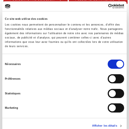
Ce site web utilise des cookies
Les cookies nous permettent de personnaliser le contenu et les annonces, d'offrir des
fonctionnalités relatives aux médias sociaux et d'analyser notre trafic. Nous partageons
également des informations sur l'utilisation de notre site avec nos partenaires de médias
sociaux, de publicité et d'analyse, qui peuvent combiner celles-ci avec d'autres
informations que vous leur avez fournies ou qu'ils ont collectées lors de votre utilisation
de leurs services.
Sélection
Nécessaires
du
Maison d'édition dédiée aux sciences humaines et sociales, les
consentement
Presses de Sciences Po participent depuis leur création en 1976
Préférences
à la transmission des savoirs et des idées
continuer
Statistiques
CONTACTS
Marketing
FOREIGN RIGHTS
POUR LES LIBRAIRES
Afficher les détails
CONDITIONS GÉNÉRALES