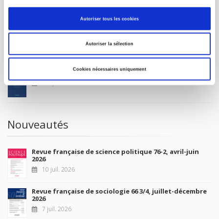
MON COMPTE
Autoriser tous les cookies
À paraître
Autoriser la sélection
Cookies nécessaires uniquement
La France et l'Union européenne
4 sept. 2026
Nouveautés
Revue française de science politique 76-2, avril-juin
2026
10 juil. 2026
Revue française de sociologie 66 3/4, juillet-décembre
2026
7 juil. 2026