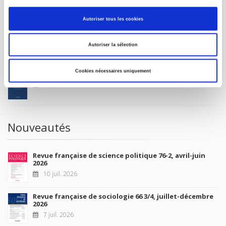
MON COMPTE
Autoriser tous les cookies
À paraître
Autoriser la sélection
Cookies nécessaires uniquement
La France et l'Union européenne
4 sept. 2026
Nouveautés
Revue française de science politique 76-2, avril-juin
2026
10 juil. 2026
Revue française de sociologie 66 3/4, juillet-décembre
2026
7 juil. 2026