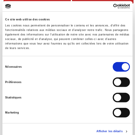
Ce site web utilise des cookies
Les cookies nous permettent de personnaliser le contenu et les annonces, d'offrir des
fonctionnalités relatives aux médias sociaux et d'analyser notre trafic. Nous partageons
également des informations sur l'utilisation de notre site avec nos partenaires de médias
sociaux, de publicité et d'analyse, qui peuvent combiner celles-ci avec d'autres
informations que vous leur avez fournies ou qu'ils ont collectées lors de votre utilisation
de leurs services.
Sélection
Nécessaires
du
Maison d'édition dédiée aux sciences humaines et sociales, les
Presses de Sciences Po participent depuis leur création en 1976
consentement
Préférences
à la transmission des savoirs et des idées
continuer
Statistiques
CONTACTS
FOREIGN RIGHTS
Marketing
POUR LES LIBRAIRES
CONDITIONS GÉNÉRALES
Afficher les détails