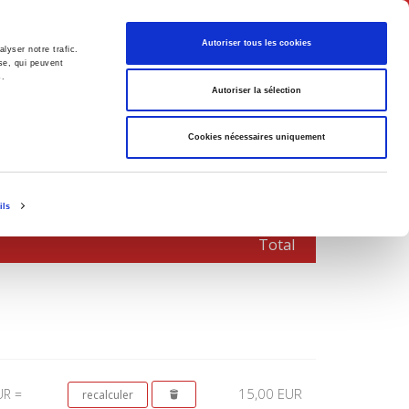
Français
Autoriser tous les cookies
lyser notre trafic.
se, qui peuvent
s.
Politique
Société
Autoriser la sélection
Cookies nécessaires uniquement
ils
Total
15,00 EUR
UR =