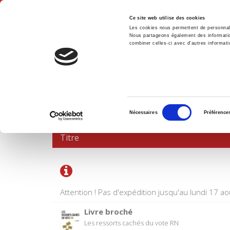
Ce site web utilise des cookies
Les cookies nous permettent de personnalis
Nous partageons également des informations
combiner celles-ci avec d'autres informatio
Accue
PANIER D'ACHATS
Sélection
Nécessaires
Préférence
du
consentement
Titre
Attention ! Pas d'expédition jusqu'au lundi 17 ao
Livre broché
Les ressorts cachés du vote RN