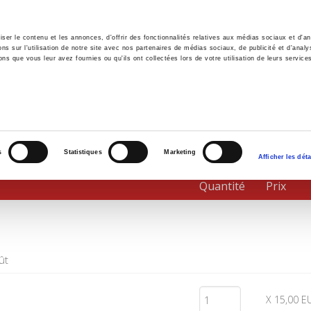
er le contenu et les annonces, d'offrir des fonctionnalités relatives aux médias sociaux et d'ana
 sur l'utilisation de notre site avec nos partenaires de médias sociaux, de publicité et d'analy
ns que vous leur avez fournies ou qu'ils ont collectées lors de votre utilisation de leurs service
il
Environnement
Histoire
International
s
Statistiques
Marketing
Afficher les déta
Quantité
Prix
ût
X 15,00 E