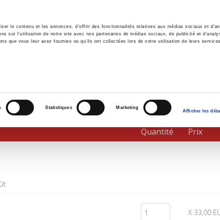
er le contenu et les annonces, d'offrir des fonctionnalités relatives aux médias sociaux et d'ana
 sur l'utilisation de notre site avec nos partenaires de médias sociaux, de publicité et d'analy
ns que vous leur avez fournies ou qu'ils ont collectées lors de votre utilisation de leurs service
il
Environnement
Histoire
International
s
Statistiques
Marketing
Afficher les déta
Quantité
Prix
ût
X 33,00 E