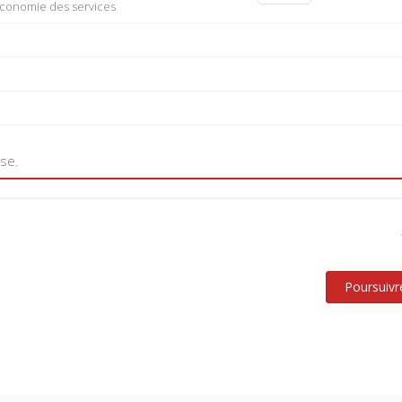
'économie des services
use.
Poursuivr