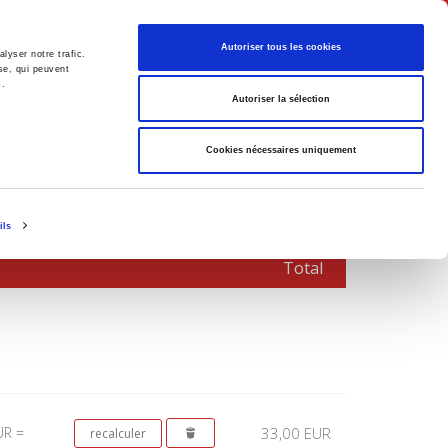
Français
Autoriser tous les cookies
lyser notre trafic.
se, qui peuvent
s.
Politique
Société
Autoriser la sélection
Cookies nécessaires uniquement
ils
Total
UR =
33,00 EUR