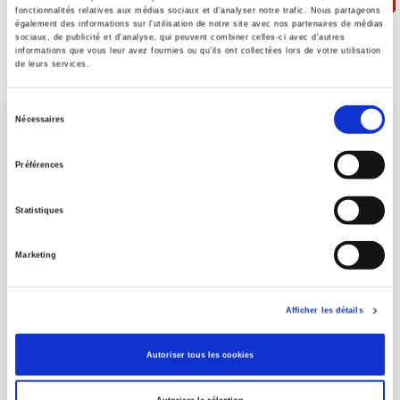
fonctionnalités relatives aux médias sociaux et d'analyser notre trafic. Nous partageons
également des informations sur l'utilisation de notre site avec nos partenaires de médias
sociaux, de publicité et d'analyse, qui peuvent combiner celles-ci avec d'autres
informations que vous leur avez fournies ou qu'ils ont collectées lors de votre utilisation
de leurs services.
Sélection
Nécessaires
du
consentement
Préférences
Statistiques
Maison d'édition dédiée aux sciences humaines et sociales, les
Presses de Sciences Po participent depuis leur création en 1976
à la transmission des savoirs et des idées
continuer
Marketing
CONTACTS
Afficher les détails
FOREIGN RIGHTS
Autoriser tous les cookies
POUR LES LIBRAIRES
CONDITIONS GÉNÉRALES