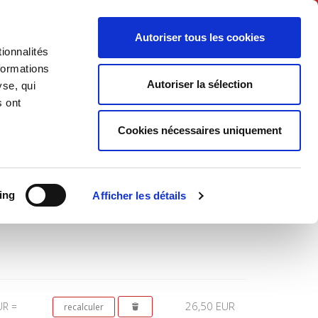
Français
Autoriser tous les cookies
ionnalités
Politique
Société
formations
Autoriser la sélection
yse, qui
s ont
Cookies nécessaires uniquement
Total
ing
Afficher les détails
26,50 EUR
UR =