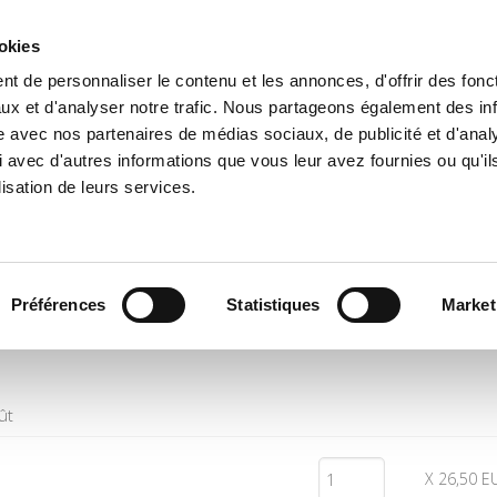
ookies
t de personnaliser le contenu et les annonces, d'offrir des fonct
il
Environnement
Histoire
International
ux et d'analyser notre trafic. Nous partageons également des in
site avec nos partenaires de médias sociaux, de publicité et d'anal
 avec d'autres informations que vous leur avez fournies ou qu'il
lisation de leurs services.
Quantité
Prix
Préférences
Statistiques
Market
ût
X 26,50 E