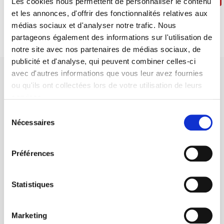
Les cookies nous permettent de personnaliser le contenu
et les annonces, d'offrir des fonctionnalités relatives aux
médias sociaux et d'analyser notre trafic. Nous
partageons également des informations sur l'utilisation de
notre site avec nos partenaires de médias sociaux, de
publicité et d'analyse, qui peuvent combiner celles-ci
avec d'autres informations que vous leur avez fournies
ou qu'ils ont collectées lors de votre utilisation de leurs
services.
Sélection
Maison d'édition dédiée aux sciences humaines et sociales, les
Nécessaires
du
Presses de Sciences Po participent depuis leur création en 1976
consentement
à la transmission des savoirs et des idées
continuer
Préférences
CONTACTS
Statistiques
FOREIGN RIGHTS
POUR LES LIBRAIRES
Marketing
CONDITIONS GÉNÉRALES