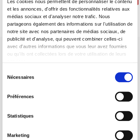
Les cookies nous permettent de personnaliser le contenu
et les annonces, d'offrir des fonctionnalités relatives aux
médias sociaux et d'analyser notre trafic. Nous
partageons également des informations sur l'utilisation de
notre site avec nos partenaires de médias sociaux, de
publicité et d'analyse, qui peuvent combiner celles-ci
avec d'autres informations que vous leur avez fournies
ou qu'ils ont collectées lors de votre utilisation de leurs
services.
Sélection
Maison d'édition dédiée aux sciences humaines et sociales, les
Nécessaires
du
Presses de Sciences Po participent depuis leur création en 1976
consentement
à la transmission des savoirs et des idées
continuer
Préférences
CONTACTS
Statistiques
FOREIGN RIGHTS
POUR LES LIBRAIRES
Marketing
CONDITIONS GÉNÉRALES