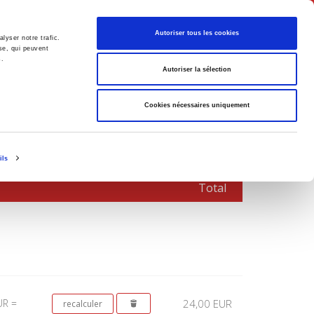
Français
Autoriser tous les cookies
lyser notre trafic.
se, qui peuvent
s.
Politique
Société
Autoriser la sélection
Cookies nécessaires uniquement
ils
Total
UR =
24,00 EUR