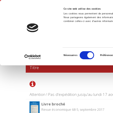
Ce site web utilise des cookies
Les cookies nous permettent de personnalis
Nous partageons également des informations
combiner celles-ci avec d'autres informatio
Accue
PANIER D'ACHATS
Sélection
Nécessaires
Préférence
du
consentement
Titre
Attention ! Pas d'expédition jusqu'au lundi 17 ao
Livre broché
Revue économique 68-5, septembre 2017