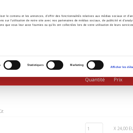
er le contenu et les annonces, d'offrir des fonctionnalités relatives aux médias sociaux et d'ana
 sur l'utilisation de notre site avec nos partenaires de médias sociaux, de publicité et d'analy
ns que vous leur avez fournies ou qu'ils ont collectées lors de votre utilisation de leurs service
il
Environnement
Histoire
International
s
Statistiques
Marketing
Afficher les déta
Quantité
Prix
ût
X 24,00 E