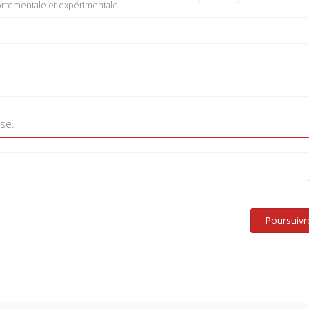
tementale et expérimentale
use.
Poursuivr