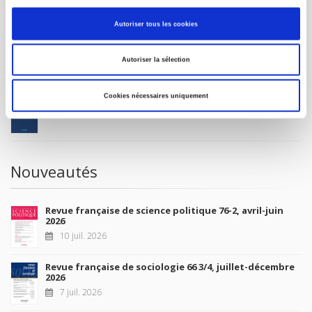
MON COMPTE
Autoriser tous les cookies
À paraître
Autoriser la sélection
La France et l'Union européenne
Cookies nécessaires uniquement
4 sept. 2026
Nouveautés
Revue française de science politique 76-2, avril-juin
2026
10 juil. 2026
Revue française de sociologie 66 3/4, juillet-décembre
2026
7 juil. 2026