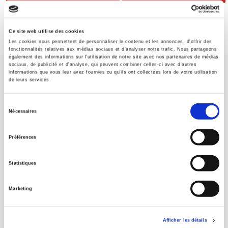
Ce site web utilise des cookies
Les cookies nous permettent de personnaliser le contenu et les annonces, d'offrir des
fonctionnalités relatives aux médias sociaux et d'analyser notre trafic. Nous partageons
également des informations sur l'utilisation de notre site avec nos partenaires de médias
sociaux, de publicité et d'analyse, qui peuvent combiner celles-ci avec d'autres
informations que vous leur avez fournies ou qu'ils ont collectées lors de votre utilisation
de leurs services.
Sélection
Nécessaires
Maison d'édition dédiée aux sciences humaines et sociales, les
du
Presses de Sciences Po participent depuis leur création en 1976
consentement
Préférences
à la transmission des savoirs et des idées
continuer
Statistiques
CONTACTS
FOREIGN RIGHTS
Marketing
POUR LES LIBRAIRES
CONDITIONS GÉNÉRALES
Afficher les détails