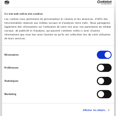
Ce site web utilise des cookies
Les cookies nous permettent de personnaliser le contenu et les annonces, d'offrir des
fonctionnalités relatives aux médias sociaux et d'analyser notre trafic. Nous partageons
également des informations sur l'utilisation de notre site avec nos partenaires de médias
sociaux, de publicité et d'analyse, qui peuvent combiner celles-ci avec d'autres
informations que vous leur avez fournies ou qu'ils ont collectées lors de votre utilisation
de leurs services.
Sélection
Nécessaires
Maison d'édition dédiée aux sciences humaines et sociales, les
du
Presses de Sciences Po participent depuis leur création en 1976
consentement
à la transmission des savoirs et des idées
continuer
Préférences
Statistiques
CONTACTS
FOREIGN RIGHTS
Marketing
POUR LES LIBRAIRES
CONDITIONS GÉNÉRALES
Afficher les détails