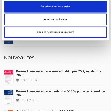
MON COMPTE
Autoriser tous les cookies
À paraître
Autoriser la sélection
La France et l'Union européenne
Cookies nécessaires uniquement
4 sept. 2026
Nouveautés
Revue française de science politique 76-2, avril-juin
2026
10 juil. 2026
Revue française de sociologie 66 3/4, juillet-décembre
2026
7 juil. 2026