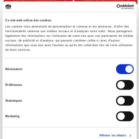
Ce site web utilise des cookies
Les cookies nous permettent de personnaliser le contenu et les annonces, d'offrir des
fonctionnalités relatives aux médias sociaux et d'analyser notre trafic. Nous partageons
également des informations sur l'utilisation de notre site avec nos partenaires de médias
sociaux, de publicité et d'analyse, qui peuvent combiner celles-ci avec d'autres
informations que vous leur avez fournies ou qu'ils ont collectées lors de votre utilisation
de leurs services.
Sélection
Nécessaires
du
Maison d'édition dédiée aux sciences humaines et sociales, les
consentement
Presses de Sciences Po participent depuis leur création en 1976
Préférences
à la transmission des savoirs et des idées
continuer
Statistiques
CONTACTS
Marketing
FOREIGN RIGHTS
POUR LES LIBRAIRES
Afficher les détails
CONDITIONS GÉNÉRALES