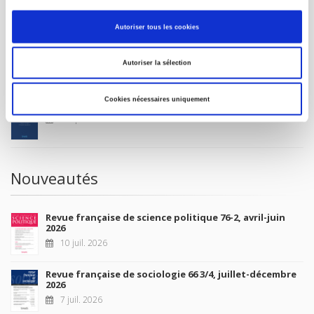
MON COMPTE
Autoriser tous les cookies
À paraître
Autoriser la sélection
Cookies nécessaires uniquement
La France et l'Union européenne
4 sept. 2026
Nouveautés
Revue française de science politique 76-2, avril-juin
2026
10 juil. 2026
Revue française de sociologie 66 3/4, juillet-décembre
2026
7 juil. 2026