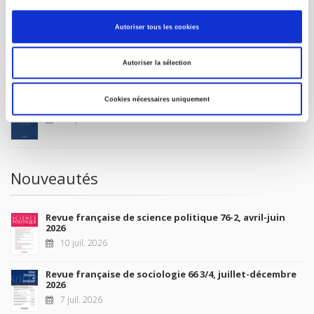
MON COMPTE
Autoriser tous les cookies
À paraître
Autoriser la sélection
Cookies nécessaires uniquement
La France et l'Union européenne
4 sept. 2026
Nouveautés
Revue française de science politique 76-2, avril-juin
2026
10 juil. 2026
Revue française de sociologie 66 3/4, juillet-décembre
2026
7 juil. 2026