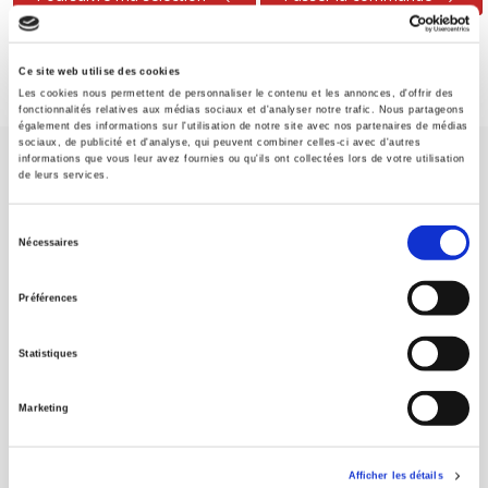
Ce site web utilise des cookies
Les cookies nous permettent de personnaliser le contenu et les annonces, d'offrir des
fonctionnalités relatives aux médias sociaux et d'analyser notre trafic. Nous partageons
également des informations sur l'utilisation de notre site avec nos partenaires de médias
sociaux, de publicité et d'analyse, qui peuvent combiner celles-ci avec d'autres
informations que vous leur avez fournies ou qu'ils ont collectées lors de votre utilisation
de leurs services.
Sélection
Nécessaires
du
Maison d'édition dédiée aux sciences humaines et sociales, les
consentement
Presses de Sciences Po participent depuis leur création en 1976
Préférences
à la transmission des savoirs et des idées
continuer
Statistiques
CONTACTS
Marketing
FOREIGN RIGHTS
POUR LES LIBRAIRES
Afficher les détails
CONDITIONS GÉNÉRALES