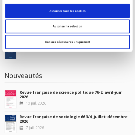
MON COMPTE
Autoriser tous les cookies
À paraître
Autoriser la sélection
Cookies nécessaires uniquement
La France et l'Union européenne
4 sept. 2026
Nouveautés
Revue française de science politique 76-2, avril-juin
2026
10 juil. 2026
Revue française de sociologie 66 3/4, juillet-décembre
2026
7 juil. 2026