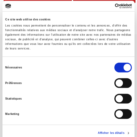
Ce site web utilise des cookies
Les cookies nous permettent de personnaliser le contenu et les annonces, d'offrir des
fonctionnalités relatives aux médias sociaux et d'analyser notre trafic. Nous partageons
également des informations sur l'utilisation de notre site avec nos partenaires de médias
sociaux, de publicité et d'analyse, qui peuvent combiner celles-ci avec d'autres
informations que vous leur avez fournies ou qu'ils ont collectées lors de votre utilisation
de leurs services.
Sélection
Nécessaires
du
Maison d'édition dédiée aux sciences humaines et sociales, les
Presses de Sciences Po participent depuis leur création en 1976
consentement
Préférences
à la transmission des savoirs et des idées
continuer
Statistiques
CONTACTS
FOREIGN RIGHTS
Marketing
POUR LES LIBRAIRES
CONDITIONS GÉNÉRALES
Afficher les détails