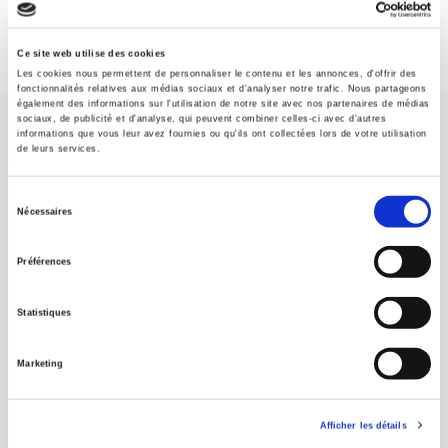
Ce site web utilise des cookies
Les cookies nous permettent de personnaliser le contenu et les annonces, d'offrir des
fonctionnalités relatives aux médias sociaux et d'analyser notre trafic. Nous partageons
également des informations sur l'utilisation de notre site avec nos partenaires de médias
sociaux, de publicité et d'analyse, qui peuvent combiner celles-ci avec d'autres
informations que vous leur avez fournies ou qu'ils ont collectées lors de votre utilisation
de leurs services.
Sélection
Nécessaires
Maison d'édition dédiée aux sciences humaines et sociales, les
du
Presses de Sciences Po participent depuis leur création en 1976
consentement
à la transmission des savoirs et des idées
continuer
Préférences
Statistiques
CONTACTS
FOREIGN RIGHTS
Marketing
POUR LES LIBRAIRES
CONDITIONS GÉNÉRALES
Afficher les détails