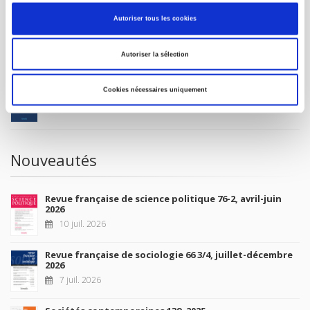
MON COMPTE
Autoriser tous les cookies
À paraître
Autoriser la sélection
La France et l'Union européenne
Cookies nécessaires uniquement
4 sept. 2026
Nouveautés
Revue française de science politique 76-2, avril-juin
2026
10 juil. 2026
Revue française de sociologie 66 3/4, juillet-décembre
2026
7 juil. 2026