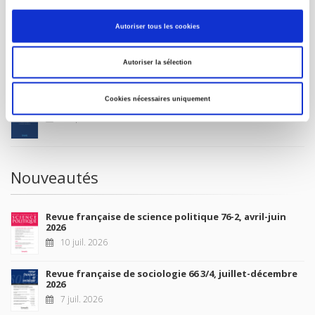
MON COMPTE
Autoriser tous les cookies
À paraître
Autoriser la sélection
Cookies nécessaires uniquement
La France et l'Union européenne
4 sept. 2026
Nouveautés
Revue française de science politique 76-2, avril-juin
2026
10 juil. 2026
Revue française de sociologie 66 3/4, juillet-décembre
2026
7 juil. 2026