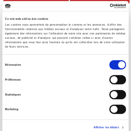
Ce site web utilise des cookies
Les cookies nous permettent de personnaliser le contenu et les annonces, d'offrir des
fonctionnalités relatives aux médias sociaux et d'analyser notre trafic. Nous partageons
également des informations sur l'utilisation de notre site avec nos partenaires de médias
sociaux, de publicité et d'analyse, qui peuvent combiner celles-ci avec d'autres
informations que vous leur avez fournies ou qu'ils ont collectées lors de votre utilisation
de leurs services.
Sélection
Nécessaires
du
Maison d'édition dédiée aux sciences humaines et sociales, les
Presses de Sciences Po participent depuis leur création en 1976
consentement
Préférences
à la transmission des savoirs et des idées
continuer
Statistiques
CONTACTS
FOREIGN RIGHTS
Marketing
POUR LES LIBRAIRES
CONDITIONS GÉNÉRALES
Afficher les détails