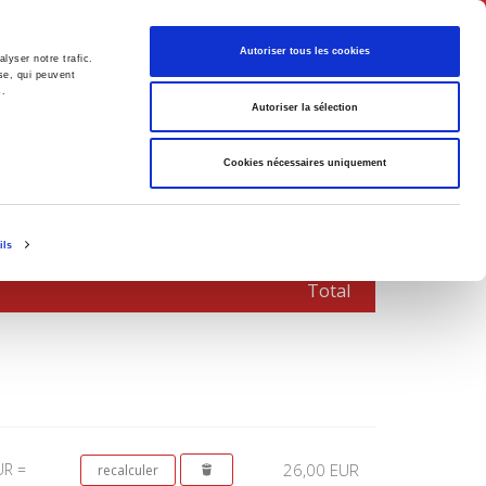
Français
Autoriser tous les cookies
lyser notre trafic.
se, qui peuvent
s.
Politique
Société
Autoriser la sélection
Cookies nécessaires uniquement
ils
Total
UR =
26,00 EUR