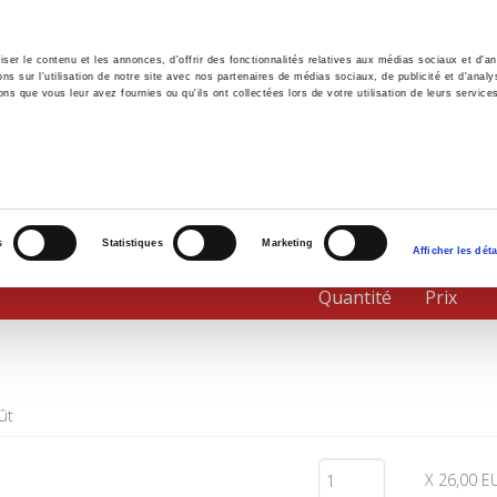
er le contenu et les annonces, d'offrir des fonctionnalités relatives aux médias sociaux et d'ana
 sur l'utilisation de notre site avec nos partenaires de médias sociaux, de publicité et d'analy
ns que vous leur avez fournies ou qu'ils ont collectées lors de votre utilisation de leurs service
il
Environnement
Histoire
International
s
Statistiques
Marketing
Afficher les déta
Quantité
Prix
ût
X 26,00 E