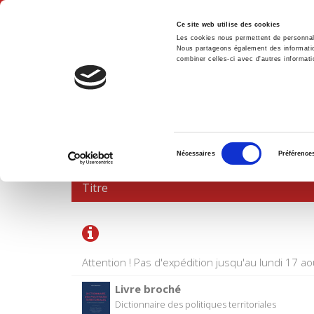
Ce site web utilise des cookies
Les cookies nous permettent de personnalis
Nous partageons également des informations
combiner celles-ci avec d'autres informatio
Accue
PANIER D'ACHATS
Sélection
Nécessaires
Préférence
du
consentement
Titre
Attention ! Pas d'expédition jusqu'au lundi 17 ao
Livre broché
Dictionnaire des politiques territoriales