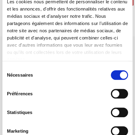
Poursuivre ma sélection
Passer la commande
Les cookies nous permettent de personnaliser le contenu
et les annonces, d'offrir des fonctionnalités relatives aux
médias sociaux et d'analyser notre trafic. Nous
partageons également des informations sur l'utilisation de
notre site avec nos partenaires de médias sociaux, de
publicité et d'analyse, qui peuvent combiner celles-ci
avec d'autres informations que vous leur avez fournies
ou qu'ils ont collectées lors de votre utilisation de leurs
services.
Sélection
Maison d'édition dédiée aux sciences humaines et sociales, les
Nécessaires
du
Presses de Sciences Po participent depuis leur création en 1976
consentement
à la transmission des savoirs et des idées
continuer
Préférences
CONTACTS
Statistiques
FOREIGN RIGHTS
POUR LES LIBRAIRES
Marketing
CONDITIONS GÉNÉRALES