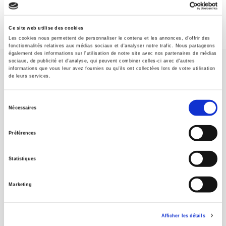
Ce site web utilise des cookies
Les cookies nous permettent de personnaliser le contenu et les annonces, d'offrir des
fonctionnalités relatives aux médias sociaux et d'analyser notre trafic. Nous partageons
également des informations sur l'utilisation de notre site avec nos partenaires de médias
sociaux, de publicité et d'analyse, qui peuvent combiner celles-ci avec d'autres
informations que vous leur avez fournies ou qu'ils ont collectées lors de votre utilisation
de leurs services.
Sélection
Nécessaires
Maison d'édition dédiée aux sciences humaines et sociales, les
du
Presses de Sciences Po participent depuis leur création en 1976
consentement
à la transmission des savoirs et des idées
continuer
Préférences
Statistiques
CONTACTS
FOREIGN RIGHTS
Marketing
POUR LES LIBRAIRES
CONDITIONS GÉNÉRALES
Afficher les détails