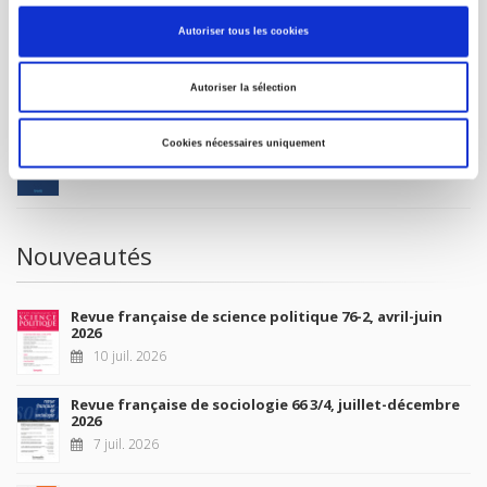
MON COMPTE
Autoriser tous les cookies
À paraître
Autoriser la sélection
La France et l'Union européenne
Cookies nécessaires uniquement
4 sept. 2026
Nouveautés
Revue française de science politique 76-2, avril-juin
2026
10 juil. 2026
Revue française de sociologie 66 3/4, juillet-décembre
2026
7 juil. 2026