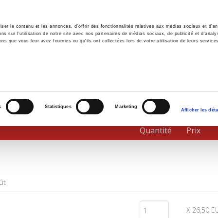
er le contenu et les annonces, d'offrir des fonctionnalités relatives aux médias sociaux et d'ana
 sur l'utilisation de notre site avec nos partenaires de médias sociaux, de publicité et d'analy
ns que vous leur avez fournies ou qu'ils ont collectées lors de votre utilisation de leurs service
il
Environnement
Histoire
International
s
Statistiques
Marketing
Afficher les déta
Quantité
Prix
ût
X 26,50 E