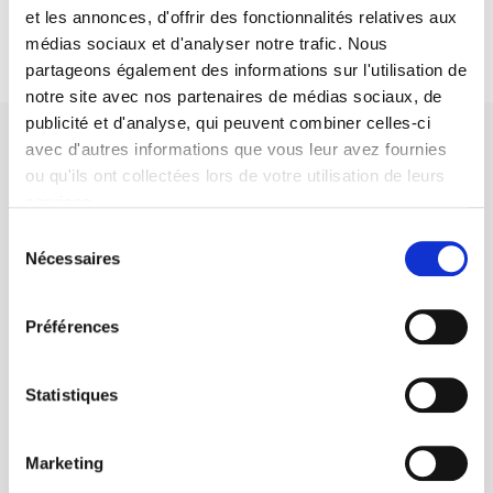
et les annonces, d'offrir des fonctionnalités relatives aux
médias sociaux et d'analyser notre trafic. Nous
partageons également des informations sur l'utilisation de
notre site avec nos partenaires de médias sociaux, de
publicité et d'analyse, qui peuvent combiner celles-ci
avec d'autres informations que vous leur avez fournies
ou qu'ils ont collectées lors de votre utilisation de leurs
services.
Sélection
Maison d'édition dédiée aux sciences humaines et sociales, les
Nécessaires
Presses de Sciences Po participent depuis leur création en 1976
du
à la transmission des savoirs et des idées
continuer
consentement
Préférences
CONTACTS
FOREIGN RIGHTS
Statistiques
POUR LES LIBRAIRES
CONDITIONS GÉNÉRALES
Marketing