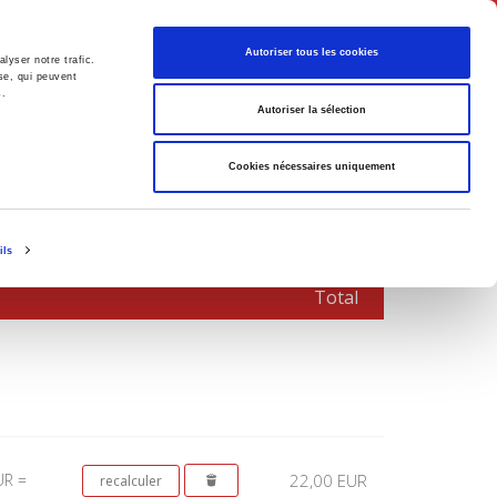
Français
Autoriser tous les cookies
lyser notre trafic.
se, qui peuvent
s.
Politique
Société
Autoriser la sélection
Cookies nécessaires uniquement
ils
Total
UR =
22,00 EUR