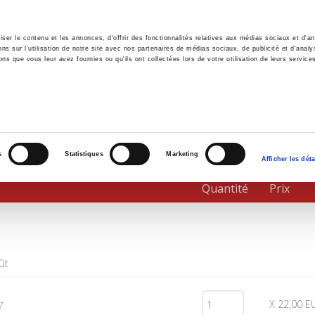
er le contenu et les annonces, d'offrir des fonctionnalités relatives aux médias sociaux et d'ana
 sur l'utilisation de notre site avec nos partenaires de médias sociaux, de publicité et d'analy
ns que vous leur avez fournies ou qu'ils ont collectées lors de votre utilisation de leurs service
il
Environnement
Histoire
International
s
Statistiques
Marketing
Afficher les déta
Quantité
Prix
ût
X 22,00 E
7