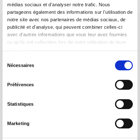
médias sociaux et d'analyser notre trafic. Nous
partageons également des informations sur l'utilisation de
notre site avec nos partenaires de médias sociaux, de
publicité et d'analyse, qui peuvent combiner celles-ci
avec d'autres informations que vous leur avez fournies
ou qu'ils ont collectées lors de votre utilisation de leurs
services.
Maison d'édition dédiée aux sciences humaines et sociales, les
Presses de Sciences Po participent depuis leur création en 1976
Sélection
à la transmission des savoirs et des idées
continuer
Nécessaires
du
consentement
Préférences
CONTACTS
FOREIGN RIGHTS
Statistiques
POUR LES LIBRAIRES
CONDITIONS GÉNÉRALES
Marketing
MON COMPTE