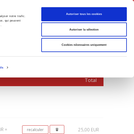
Français
Autoriser tous les cookies
lyser notre trafic.
se, qui peuvent
s.
Politique
Société
Autoriser la sélection
Cookies nécessaires uniquement
ils
Total
UR =
25,00 EUR