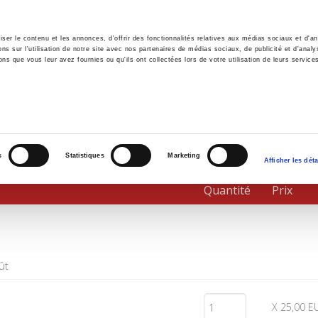
er le contenu et les annonces, d'offrir des fonctionnalités relatives aux médias sociaux et d'ana
 sur l'utilisation de notre site avec nos partenaires de médias sociaux, de publicité et d'analy
ns que vous leur avez fournies ou qu'ils ont collectées lors de votre utilisation de leurs service
il
Environnement
Histoire
International
s
Statistiques
Marketing
Afficher les déta
Quantité
Prix
ût
X 25,00 E