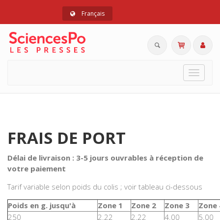
Français
Toggle
navigat
FRAIS DE PORT
Délai de livraison : 3-5 jours ouvrables à réception de
votre paiement
Tarif variable selon poids du colis ; voir tableau ci-dessous
Poids en g. jusqu'à
Zone 1
Zone 2
Zone 3
Zone 
250
2.22
2.22
4.00
5.00