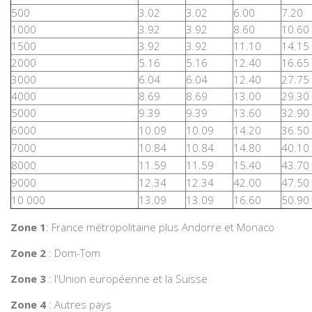
500
3.02
3.02
6.00
7.20
1000
3.92
3.92
8.60
10.60
1500
3.92
3.92
11.10
14.15
2000
5.16
5.16
12.40
16.65
3000
6.04
6.04
12.40
27.75
4000
8.69
8.69
13.00
29.30
5000
9.39
9.39
13.60
32.90
6000
10.09
10.09
14.20
36.50
7000
10.84
10.84
14.80
40.10
8000
11.59
11.59
15.40
43.70
9000
12.34
12.34
42.00
47.50
10 000
13.09
13.09
16.60
50.90
Zone 1
: France métropolitaine plus Andorre et Monaco
Zone 2
: Dom-Tom
Zone 3
: l'Union européenne et la Suisse
Zone 4
: Autres pays