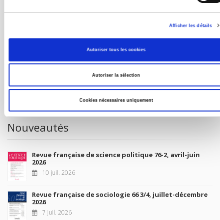
MON COMPTE
Afficher les détails
À paraître
Autoriser tous les cookies
La France et l'Union européenne
Autoriser la sélection
4 sept. 2026
Cookies nécessaires uniquement
Nouveautés
Revue française de science politique 76-2, avril-juin
2026
10 juil. 2026
Revue française de sociologie 66 3/4, juillet-décembre
2026
7 juil. 2026