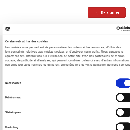
Retourner
Ce site web utilise des cookies
Les cookies nous permettent de personnaliser le contenu et les annonces, d'offrir des
fonctionnalités relatives aux médias sociaux et d'analyser notre trafic. Nous partageons
également des informations sur l'utilisation de notre site avec nos partenaires de médias
sociaux, de publicité et d'analyse, qui peuvent combiner celles-ci avec d'autres informations
que vous leur avez fournies ou qu'ils ont collectées lors de votre utilisation de leurs service
Maison d'édition dédiée aux sciences humaines et sociales, les
Presses de Sciences Po participent depuis leur création en 1976
Sélection
à la transmission des savoirs et des idées
continuer
Nécessaires
du
consentement
Préférences
CONTACTS
FOREIGN RIGHTS
Statistiques
POUR LES LIBRAIRES
Marketing
CONDITIONS GÉNÉRALES