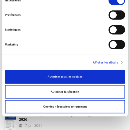
Nécessaires
du
MON COMPTE
consentement
Préférences
À paraître
Statistiques
La France et l'Union européenne
Marketing
4 sept. 2026
Afficher les détails
Nouveautés
Autoriser tous les cookies
Revue française de science politique 76-2, avril-juin
Autoriser la sélection
2026
10 juil. 2026
Cookies nécessaires uniquement
Revue française de sociologie 66 3/4, juillet-décembre
2026
7 juil. 2026