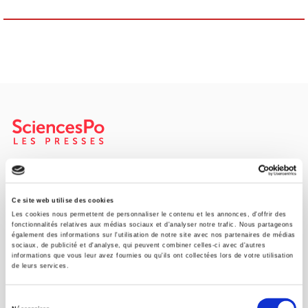
Maison d'édition dédiée aux sciences humaines et sociales, les
Presses de Sciences Po participent depuis leur création en 1976
à la transmission des savoirs et des idées
continuer
Ce site web utilise des cookies
Les cookies nous permettent de personnaliser le contenu et les annonces, d'offrir des
fonctionnalités relatives aux médias sociaux et d'analyser notre trafic. Nous partageons
également des informations sur l'utilisation de notre site avec nos partenaires de médias
CONTACTS
sociaux, de publicité et d'analyse, qui peuvent combiner celles-ci avec d'autres
informations que vous leur avez fournies ou qu'ils ont collectées lors de votre utilisation
FOREIGN RIGHTS
de leurs services.
POUR LES LIBRAIRES
Sélection
CONDITIONS GÉNÉRALES