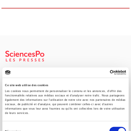
Maison d'édition dédiée aux sciences humaines et sociales, les
Presses de Sciences Po participent depuis leur création en 1976
à la transmission des savoirs et des idées
continuer
Ce site web utilise des cookies
Les cookies nous permettent de personnaliser le contenu et les annonces, d'offrir des
fonctionnalités relatives aux médias sociaux et d'analyser notre trafic. Nous partageons
également des informations sur l'utilisation de notre site avec nos partenaires de médias
CONTACTS
sociaux, de publicité et d'analyse, qui peuvent combiner celles-ci avec d'autres
informations que vous leur avez fournies ou qu'ils ont collectées lors de votre utilisation
FOREIGN RIGHTS
de leurs services.
POUR LES LIBRAIRES
Sélection
CONDITIONS GÉNÉRALES