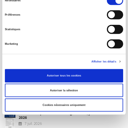
Nécessaires
du
MON COMPTE
consentement
Préférences
À paraître
Statistiques
La France et l'Union européenne
Marketing
4 sept. 2026
Afficher les détails
Nouveautés
Autoriser tous les cookies
Revue française de science politique 76-2, avril-juin
Autoriser la sélection
2026
10 juil. 2026
Cookies nécessaires uniquement
Revue française de sociologie 66 3/4, juillet-décembre
2026
7 juil. 2026