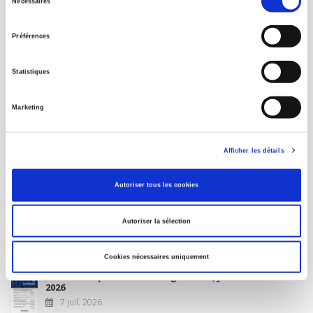
Nécessaires
du
MON COMPTE
consentement
Préférences
À paraître
Statistiques
La France et l'Union européenne
Marketing
4 sept. 2026
Afficher les détails
Nouveautés
Autoriser tous les cookies
Revue française de science politique 76-2, avril-juin
Autoriser la sélection
2026
10 juil. 2026
Cookies nécessaires uniquement
Revue française de sociologie 66 3/4, juillet-décembre
2026
7 juil. 2026