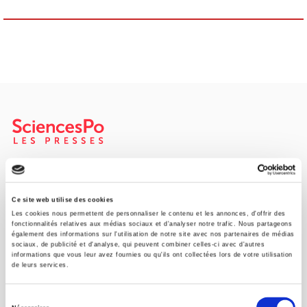
Maison d'édition dédiée aux sciences humaines et sociales, les
Presses de Sciences Po participent depuis leur création en 1976
à la transmission des savoirs et des idées
continuer
Ce site web utilise des cookies
Les cookies nous permettent de personnaliser le contenu et les annonces, d'offrir des
fonctionnalités relatives aux médias sociaux et d'analyser notre trafic. Nous partageons
également des informations sur l'utilisation de notre site avec nos partenaires de médias
CONTACTS
sociaux, de publicité et d'analyse, qui peuvent combiner celles-ci avec d'autres
informations que vous leur avez fournies ou qu'ils ont collectées lors de votre utilisation
FOREIGN RIGHTS
de leurs services.
POUR LES LIBRAIRES
Sélection
CONDITIONS GÉNÉRALES