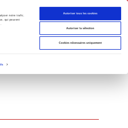
Français
Autoriser tous les cookies
lyser notre trafic.
se, qui peuvent
s.
Politique
Société
Autoriser la sélection
Cookies nécessaires uniquement
ils