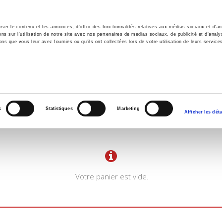
er le contenu et les annonces, d'offrir des fonctionnalités relatives aux médias sociaux et d'ana
 sur l'utilisation de notre site avec nos partenaires de médias sociaux, de publicité et d'analy
ns que vous leur avez fournies ou qu'ils ont collectées lors de votre utilisation de leurs service
il
Environnement
Histoire
International
s
Statistiques
Marketing
Afficher les déta
Votre panier est vide.