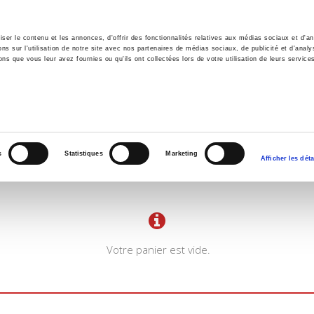
er le contenu et les annonces, d'offrir des fonctionnalités relatives aux médias sociaux et d'ana
 sur l'utilisation de notre site avec nos partenaires de médias sociaux, de publicité et d'analy
ns que vous leur avez fournies ou qu'ils ont collectées lors de votre utilisation de leurs service
il
Environnement
Histoire
International
s
Statistiques
Marketing
Afficher les déta
Votre panier est vide.