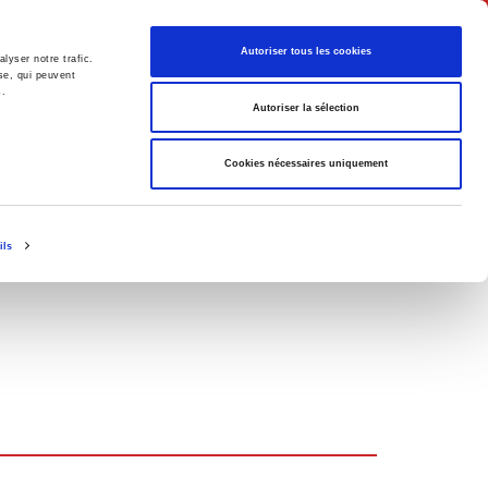
Français
Autoriser tous les cookies
lyser notre trafic.
se, qui peuvent
s.
Politique
Société
Autoriser la sélection
Cookies nécessaires uniquement
ils