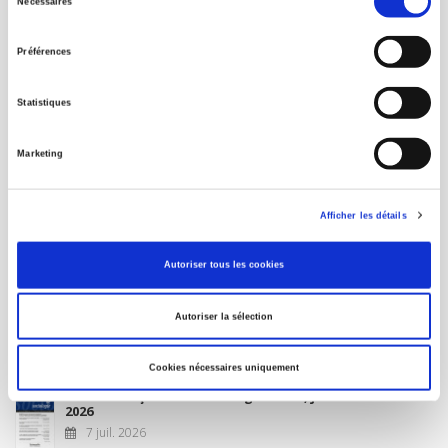
Nécessaires
du
MON COMPTE
consentement
Préférences
À paraître
Statistiques
La France et l'Union européenne
Marketing
4 sept. 2026
Afficher les détails
Nouveautés
Autoriser tous les cookies
Revue française de science politique 76-2, avril-juin
Autoriser la sélection
2026
10 juil. 2026
Cookies nécessaires uniquement
Revue française de sociologie 66 3/4, juillet-décembre
2026
7 juil. 2026