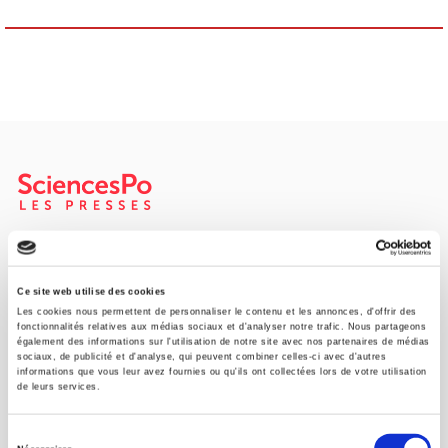
Maison d'édition dédiée aux sciences humaines et sociales, les
Presses de Sciences Po participent depuis leur création en 1976
à la transmission des savoirs et des idées
continuer
Ce site web utilise des cookies
Les cookies nous permettent de personnaliser le contenu et les annonces, d'offrir des
fonctionnalités relatives aux médias sociaux et d'analyser notre trafic. Nous partageons
également des informations sur l'utilisation de notre site avec nos partenaires de médias
CONTACTS
sociaux, de publicité et d'analyse, qui peuvent combiner celles-ci avec d'autres
informations que vous leur avez fournies ou qu'ils ont collectées lors de votre utilisation
FOREIGN RIGHTS
de leurs services.
POUR LES LIBRAIRES
Sélection
CONDITIONS GÉNÉRALES