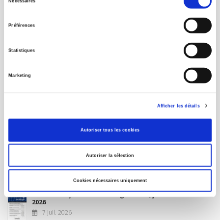
Nécessaires
du
MON COMPTE
consentement
Préférences
À paraître
Statistiques
La France et l'Union européenne
Marketing
4 sept. 2026
Afficher les détails
Nouveautés
Autoriser tous les cookies
Revue française de science politique 76-2, avril-juin
Autoriser la sélection
2026
10 juil. 2026
Cookies nécessaires uniquement
Revue française de sociologie 66 3/4, juillet-décembre
2026
7 juil. 2026