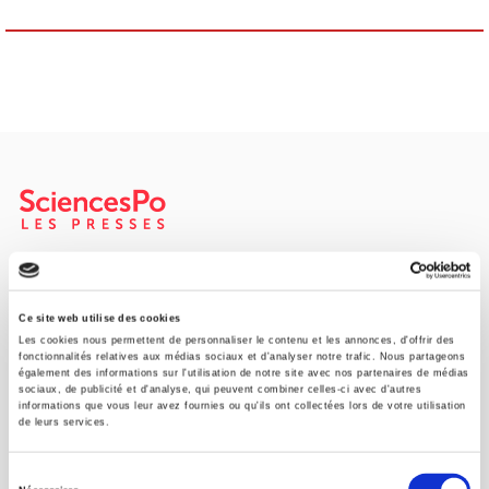
Maison d'édition dédiée aux sciences humaines et sociales, les
Presses de Sciences Po participent depuis leur création en 1976
à la transmission des savoirs et des idées
continuer
Ce site web utilise des cookies
Les cookies nous permettent de personnaliser le contenu et les annonces, d'offrir des
fonctionnalités relatives aux médias sociaux et d'analyser notre trafic. Nous partageons
également des informations sur l'utilisation de notre site avec nos partenaires de médias
CONTACTS
sociaux, de publicité et d'analyse, qui peuvent combiner celles-ci avec d'autres
informations que vous leur avez fournies ou qu'ils ont collectées lors de votre utilisation
FOREIGN RIGHTS
de leurs services.
POUR LES LIBRAIRES
Sélection
CONDITIONS GÉNÉRALES