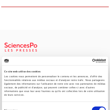
Maison d'édition dédiée aux sciences humaines et sociales, les
Presses de Sciences Po participent depuis leur création en 1976
à la transmission des savoirs et des idées
continuer
Ce site web utilise des cookies
Les cookies nous permettent de personnaliser le contenu et les annonces, d'offrir des
fonctionnalités relatives aux médias sociaux et d'analyser notre trafic. Nous partageons
également des informations sur l'utilisation de notre site avec nos partenaires de médias
CONTACTS
sociaux, de publicité et d'analyse, qui peuvent combiner celles-ci avec d'autres
informations que vous leur avez fournies ou qu'ils ont collectées lors de votre utilisation
FOREIGN RIGHTS
de leurs services.
POUR LES LIBRAIRES
Sélection
CONDITIONS GÉNÉRALES