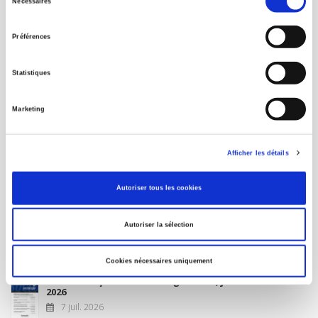
Nécessaires
du
MON COMPTE
consentement
Préférences
À paraître
Statistiques
La France et l'Union européenne
Marketing
4 sept. 2026
Afficher les détails
Nouveautés
Autoriser tous les cookies
Revue française de science politique 76-2, avril-juin
Autoriser la sélection
2026
10 juil. 2026
Cookies nécessaires uniquement
Revue française de sociologie 66 3/4, juillet-décembre
2026
7 juil. 2026