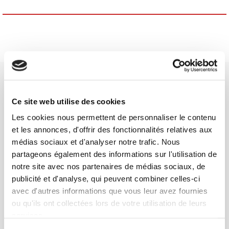
Ce site web utilise des cookies
Les cookies nous permettent de personnaliser le contenu
Maison d'édition dédiée aux sciences humaines et sociales, les
et les annonces, d'offrir des fonctionnalités relatives aux
Presses de Sciences Po participent depuis leur création en 1976
médias sociaux et d'analyser notre trafic. Nous
à la transmission des savoirs et des idées
continuer
partageons également des informations sur l'utilisation de
notre site avec nos partenaires de médias sociaux, de
publicité et d'analyse, qui peuvent combiner celles-ci
CONTACTS
avec d'autres informations que vous leur avez fournies
FOREIGN RIGHTS
ou qu'ils ont collectées lors de votre utilisation de leurs
POUR LES LIBRAIRES
services.
CONDITIONS GÉNÉRALES