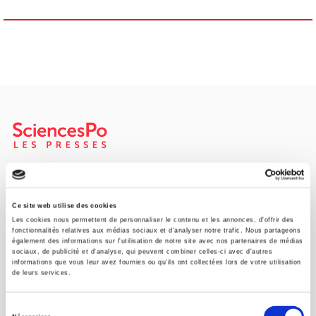
Maison d'édition dédiée aux sciences humaines et sociales, les
Presses de Sciences Po participent depuis leur création en 1976
à la transmission des savoirs et des idées
continuer
Ce site web utilise des cookies
Les cookies nous permettent de personnaliser le contenu et les annonces, d'offrir des
fonctionnalités relatives aux médias sociaux et d'analyser notre trafic. Nous partageons
également des informations sur l'utilisation de notre site avec nos partenaires de médias
CONTACTS
sociaux, de publicité et d'analyse, qui peuvent combiner celles-ci avec d'autres
informations que vous leur avez fournies ou qu'ils ont collectées lors de votre utilisation
FOREIGN RIGHTS
de leurs services.
POUR LES LIBRAIRES
Sélection
CONDITIONS GÉNÉRALES