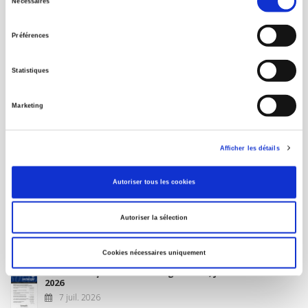
Nécessaires
du
MON COMPTE
consentement
Préférences
À paraître
Statistiques
La France et l'Union européenne
Marketing
4 sept. 2026
Afficher les détails
Nouveautés
Autoriser tous les cookies
Revue française de science politique 76-2, avril-juin
Autoriser la sélection
2026
10 juil. 2026
Cookies nécessaires uniquement
Revue française de sociologie 66 3/4, juillet-décembre
2026
7 juil. 2026