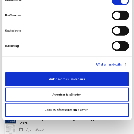
Nécessaires
du
MON COMPTE
consentement
Préférences
À paraître
Statistiques
La France et l'Union européenne
Marketing
4 sept. 2026
Afficher les détails
Nouveautés
Autoriser tous les cookies
Revue française de science politique 76-2, avril-juin
Autoriser la sélection
2026
10 juil. 2026
Cookies nécessaires uniquement
Revue française de sociologie 66 3/4, juillet-décembre
2026
7 juil. 2026