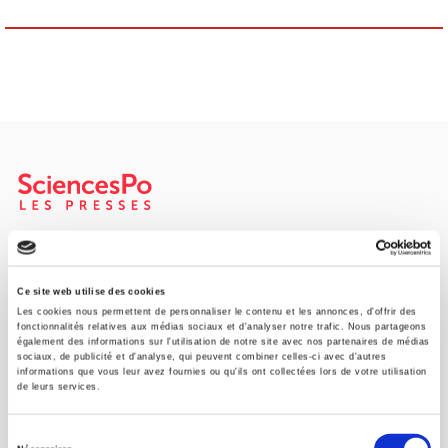
Maison d'édition dédiée aux sciences humaines et sociales, les
Presses de Sciences Po participent depuis leur création en 1976
à la transmission des savoirs et des idées
continuer
Ce site web utilise des cookies
Les cookies nous permettent de personnaliser le contenu et les annonces, d'offrir des
fonctionnalités relatives aux médias sociaux et d'analyser notre trafic. Nous partageons
également des informations sur l'utilisation de notre site avec nos partenaires de médias
CONTACTS
sociaux, de publicité et d'analyse, qui peuvent combiner celles-ci avec d'autres
informations que vous leur avez fournies ou qu'ils ont collectées lors de votre utilisation
FOREIGN RIGHTS
de leurs services.
POUR LES LIBRAIRES
Sélection
CONDITIONS GÉNÉRALES